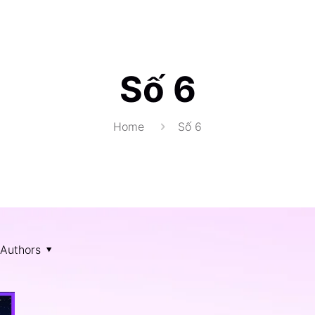
Số 6
Home
Số 6
Authors