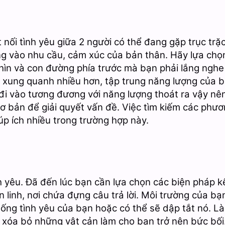
 nối tình yêu giữa 2 người có thể đang gặp trục trặ
ng vào nhu cầu, cảm xúc của bản thân. Hãy lựa chọ
hìn và con đường phía trước mà bạn phải lắng nghe 
 xung quanh nhiều hơn, tập trung năng lượng của b
đi vào tương đương với năng lượng thoát ra vậy n
ơ bản để giải quyết vấn đề. Việc tìm kiếm các phươn
p ích nhiều trong trường hợp này.
h yêu. Đã đến lúc bạn cần lựa chọn các biện pháp kế
n linh, nơi chứa đựng câu trả lời. Môi trường của b
 sống tình yêu của bạn hoặc có thể sẽ dập tắt nó. 
xóa bỏ những vật cản làm cho bạn trở nên bức bối. 