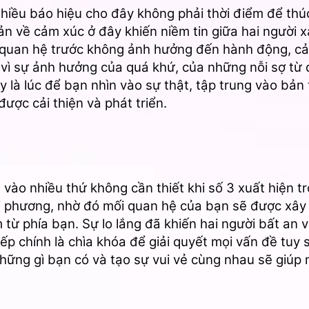
 nhiều báo hiệu cho đây không phải thời điểm để th
ản về cảm xúc ở đây khiến niềm tin giữa hai người 
 quan hệ trước không ảnh hưởng đến hành động, cảm
vì sự ảnh hưởng của quá khứ, của những nỗi sợ từ 
 là lúc để bạn nhìn vào sự thật, tập trung vào bản
ược cải thiện và phát triển.
vào nhiều thứ không cần thiết khi số 3 xuất hiện tro
i phương, nhờ đó mối quan hệ của bạn sẽ được xây
từ phía bạn. Sự lo lắng đã khiến hai người bất an 
iếp chính là chìa khóa để giải quyết mọi vấn đề tuy 
ững gì bạn có và tạo sự vui vẻ cùng nhau sẽ giúp m