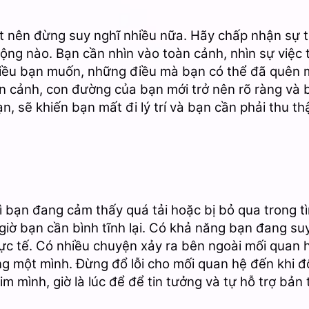
t nên đừng suy nghĩ nhiều nữa. Hãy chấp nhận sự 
động nào. Bạn cần nhìn vào toàn cảnh, nhìn sự việc
iều bạn muốn, những điều mà bạn có thể đã quên mất
n cảnh, con đường của bạn mới trở nên rõ ràng và b
n, sẽ khiến bạn mất đi lý trí và bạn cần phải thu th
 bạn đang cảm thấy quá tải hoặc bị bỏ qua trong tìn
 giờ bạn cần bình tĩnh lại. Có khả năng bạn đang suy
hực tế. Có nhiều chuyện xảy ra bên ngoài mối quan 
 một mình. Đừng đổ lỗi cho mối quan hệ đến khi đ
tim mình, giờ là lúc để để tin tưởng và tự hỗ trợ bản