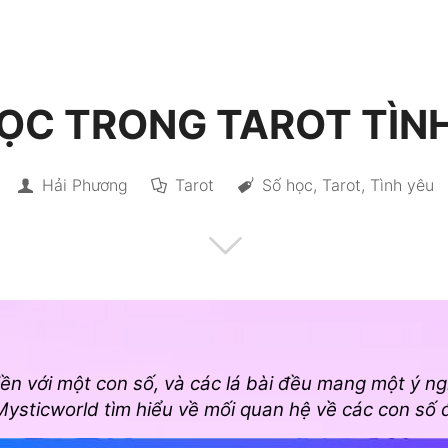
ỌC TRONG TAROT TÌN
Hải Phương
Tarot
Số học
,
Tarot
,
Tình yêu
iền với một con số, và các lá bài đều mang một ý ngh
ysticworld tìm hiểu về mối quan hệ về các con số đ