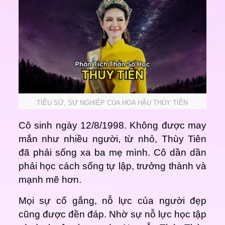
TIỂU SỬ, SỰ NGHIỆP CỦA HOA HẬU THÙY TIÊN
Cô sinh ngày 12/8/1998.
Không được may
mắn như nhiều người, từ nhỏ, Thùy Tiên
đã phải sống xa ba mẹ mình. Cô dần dần
phải học cách sống tự lập, trưởng thành và
mạnh mẽ hơn.
Mọi sự cố gắng, nỗ lực của người đẹp
cũng được đền đáp. Nhờ sự nỗ lực học tập