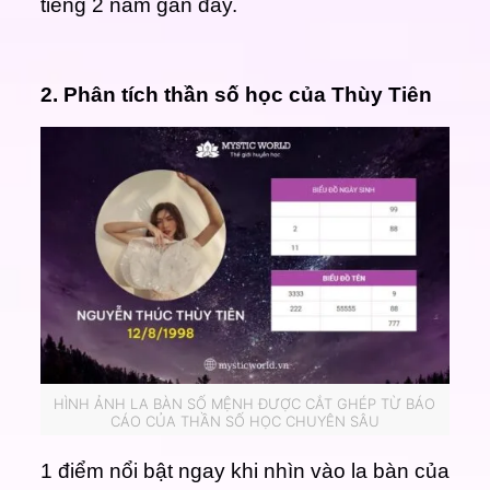
tiếng 2 năm gần đây.
2. Phân tích thần số học của Thùy Tiên
HÌNH ẢNH LA BÀN SỐ MỆNH ĐƯỢC CẮT GHÉP TỪ BÁO
CÁO CỦA THẦN SỐ HỌC CHUYÊN SÂU
1 điểm nổi bật ngay khi nhìn vào la bàn của