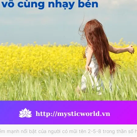
ểm mạnh nổi bật của người có mũi tên 2-5-8 trong thần số 