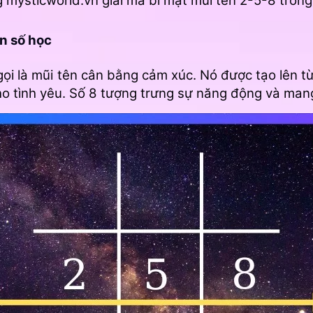
 mysticworld.vn giải mã bí mật mũi tên 2-5-8 tron
ần số học
i là mũi tên cân bằng cảm xúc. Nó được tạo lên từ 
cho tình yêu. Số 8 tượng trưng sự năng động và man