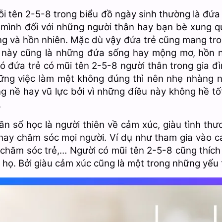
ỗi tên 2-5-8 trong biểu đồ ngày sinh thường là đứa 
mình đối với những người thân hay bạn bè xung q
ng và hồn nhiên. Mặc dù vậy đứa trẻ cũng mang tr
ẻ này cũng là những đứa sống hay mộng mơ, hồn 
ó đứa trẻ có mũi tên 2-5-8 người thân trong gia đì
hững việc làm mệt không đúng thì nên nhẹ nhàng n
g nề hay vũ lực bởi vì những điều này không hề t
.
n số học là người thiên về cảm xúc, giàu tình th
 hay chăm sóc mọi người. Ví dụ như tham gia vào 
 chăm sóc trẻ,… Người có mũi tên 2-5-8 cũng thích
họ. Bởi giàu cảm xúc cũng là một trong những yếu t