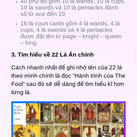
40 phụ đó gồm 10 lá wands, 10 lá cups,
10 lá swords và 10 lá pentacles đánh
số từ ace đến 10
16 lá court cards gồm 4 lá wands, 4 lá
cups, 4 lá swords và 4 lá pentacles
được đặt tên từ page – knight – queen
– king.
3. Tìm hiểu về 22 Lá Ẩn chính
Cách nhanh nhất để ghi nhớ tên của 22 lá
theo mình chính là đọc “Hành trình của The
Fool”
sau đó
sẽ dễ dàng để tìm hiểu kĩ hơn
từng lá.